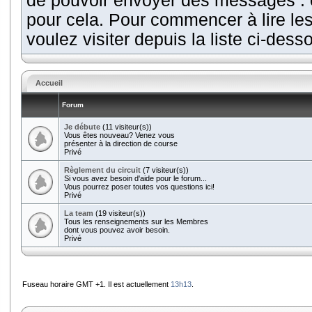
de pouvoir envoyer des messages : cl
pour cela. Pour commencer à lire le
voulez visiter depuis la liste ci-dess
Accueil
Forum
Je débute
(11 visiteur(s))
Vous êtes nouveau? Venez vous
présenter à la direction de course
Privé
Règlement du circuit
(7 visiteur(s))
Si vous avez besoin d'aide pour le forum...
Vous pourrez poser toutes vos questions ici!
Privé
La team
(19 visiteur(s))
Tous les renseignements sur les Membres
dont vous pouvez avoir besoin.
Privé
Fuseau horaire GMT +1. Il est actuellement
13h13
.