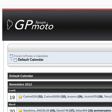
Forum GPmoto
>
Calendrier
Default Calendar
Default Calendar
Novembre 2012
Lundi
19
CarineD29
(32),
Carine29200
(32),
loupoo
(26),
Justin078
(18),
Terry
Mardi
20
Sandrine
,
ANGEL60
(43),
David748
(37),
kilian854
(16) anniversaires