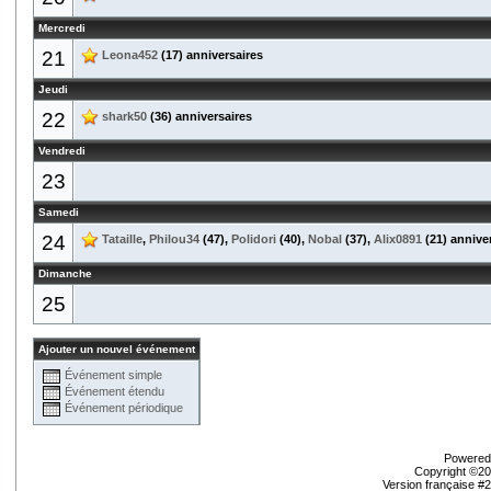
Mercredi
21
Leona452
(17) anniversaires
Jeudi
22
shark50
(36) anniversaires
Vendredi
23
Samedi
24
Tataille
,
Philou34
(47),
Polidori
(40),
Nobal
(37),
Alix0891
(21) annive
Dimanche
25
Ajouter un nouvel événement
Événement simple
Événement étendu
Événement périodique
Powered 
Copyright ©200
Version française #