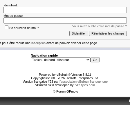
Identifiant:
Mot de passe:
Vous avez oublié votre mot de passe ?
Se souvenir de moi ?
 a peut-être requis une
inscription
avant de pouvoir afficher cette page.
Navigation rapide
Powered by vBulletin® Version 3.8.11
Copyright ©2000 - 2026, Jelsoft Enterprises Ltd.
Version française #23 par
l'association vBulletin francophone
vBulletin Skin developed by:
vBStyles.com
© Forum GPmoto