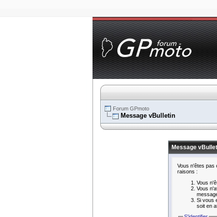
Forum GPmoto
Message vBulletin
Message vBullet
Vous n'êtes pas 
raisons :
Vous n'ê
Vous n'a
message 
Si vous 
soit en a
S'identifier