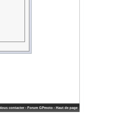
Nous contacter
-
Forum GPmoto
-
Haut de page