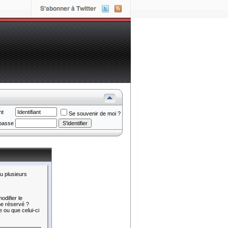
nt
Se souvenir de moi ?
passe
u plusieurs
difier le
me réservé ?
 ou que celui-ci