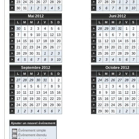
>
23
24
25
26
27
28
29
>
27
28
29
1
2
3
>
30
31
1
2
3
4
5
>
5
6
7
8
9
10
Mai 2012
Juni 2012
L
M
M
J
V
S
D
L
M
M
J
V
S
>
30
1
2
3
4
5
6
>
28
29
30
31
1
2
>
7
8
9
10
11
12
13
>
4
5
6
7
8
9
>
14
15
16
17
18
19
20
>
11
12
13
14
15
16
>
21
22
23
24
25
26
27
>
18
19
20
21
22
23
>
28
29
30
31
1
2
3
>
25
26
27
28
29
30
>
4
5
6
7
8
9
10
>
2
3
4
5
6
7
Septembre 2012
Octobre 2012
L
M
M
J
V
S
D
L
M
M
J
V
S
>
27
28
29
30
31
1
2
>
24
25
26
27
28
29
>
3
4
5
6
7
8
9
>
1
2
3
4
5
6
>
10
11
12
13
14
15
16
>
8
9
10
11
12
13
>
17
18
19
20
21
22
23
>
15
16
17
18
19
20
>
24
25
26
27
28
29
30
>
22
23
24
25
26
27
>
1
2
3
4
5
6
7
>
29
30
31
1
2
3
Ajouter un nouvel événement
Événement simple
Événement étendu