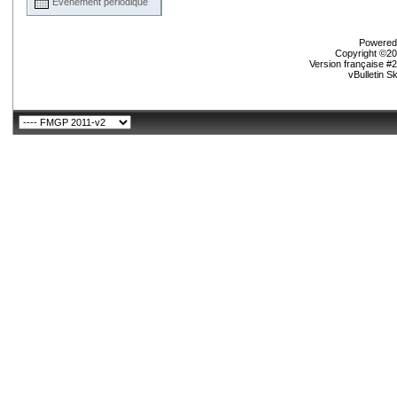
Événement périodique
Powered 
Copyright ©200
Version française #
vBulletin S