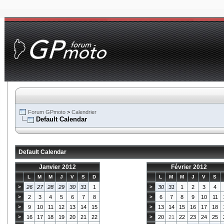
Forum GPmoto
>
Calendrier
Default Calendar
Default Calendar
Janvier 2012
Février 2012
L
M
M
J
V
S
D
L
M
M
J
V
S
>
26
27
28
29
30
31
1
>
30
31
1
2
3
4
>
2
3
4
5
6
7
8
>
6
7
8
9
10
11
>
9
10
11
12
13
14
15
>
13
14
15
16
17
18
>
16
17
18
19
20
21
22
>
20
21
22
23
24
25