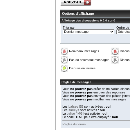
Options d'affichage
Affichage des discussions 0 à 0 sur 0
Trier par
Ordre de t
Nouveaux messages
Discus
Pas de nouveaux messages.
Discus
Discussion fermée
Règles de messages
Vous
ne pouvez pas
créer de nouvelles discus
Vous
ne pouvez pas
envoyer des réponses
Vous
ne pouvez pas
envoyer des pièces jointe
Vous
ne pouvez pas
modifier vos messages
Les
balises BB
sont activées :
oui
Les
smileys
sont activés :
oui
La
balise [IMG]
est activée :
oui
Le code HTML peut être employé :
non
Règles du forum