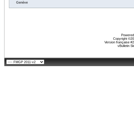
Genève
Powered 
Copyright ©200
Version française #
vBulletin S