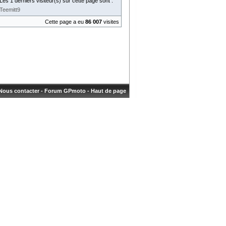
Les 1 derniers visiteur(s) sur cette page sont :
Teemitt9
Cette page a eu
86 007
visites
Nous contacter
-
Forum GPmoto
-
Haut de page