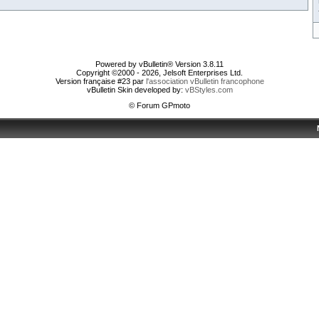
Powered by vBulletin® Version 3.8.11
Copyright ©2000 - 2026, Jelsoft Enterprises Ltd.
Version française #23 par
l'association vBulletin francophone
vBulletin Skin developed by:
vBStyles.com
© Forum GPmoto