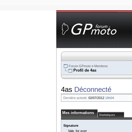
Forum GPmoto
>
Membres
Profil de 4as
4as
Déconnecté
Dernière activité:
02/07/2012
16h04
Mes informations
Statistiques
Signature
Vale. for ever