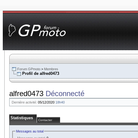
Forum GPmoto
>
Membres
Profil de alfred0473
alfred0473
Déconnecté
Dernière activité:
05/12/2020
18h40
Statistiques
Contacter
Messages au total
Messages au total:
0