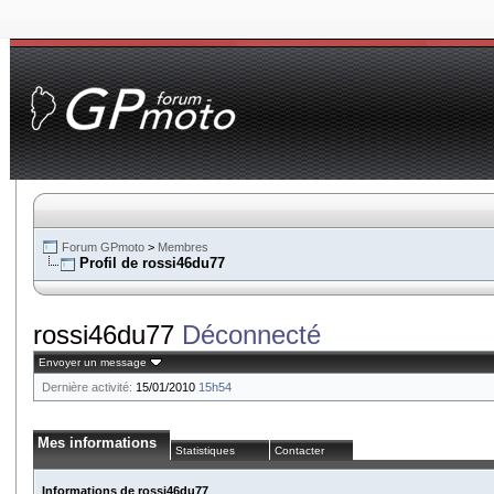
Forum GPmoto
>
Membres
Profil de rossi46du77
rossi46du77
Déconnecté
Envoyer un message
Dernière activité:
15/01/2010
15h54
Mes informations
Statistiques
Contacter
Informations de rossi46du77