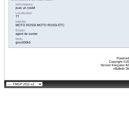
Informations
jsuis un rosbif
Localisation
77
Intérêts
MOTO ROSSI MOTO ROSSI ETC
Emploi
agent de surete
Moto
gsxr600k6
Powered 
Copyright ©200
Version française #
vBulletin S