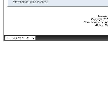
http://thomas_luthi.aceboard.fr
Powered 
Copyright ©200
Version française #
vBulletin S