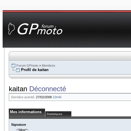
Forum GPmoto
>
Membres
Profil de kaitan
kaitan
Déconnecté
Dernière activité:
27/02/2008
22h46
Mes informations
Statistiques
Signature
~*Aline*~