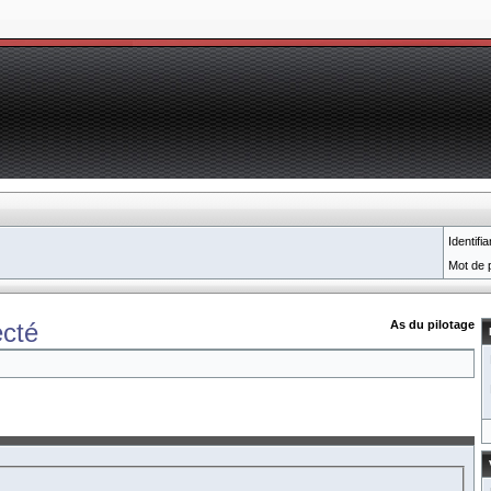
Identifia
Mot de 
cté
As du pilotage