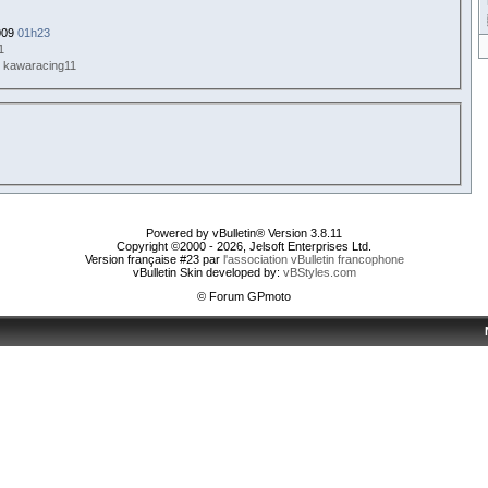
009
01h23
1
r kawaracing11
Powered by vBulletin® Version 3.8.11
Copyright ©2000 - 2026, Jelsoft Enterprises Ltd.
Version française #23 par
l'association vBulletin francophone
vBulletin Skin developed by:
vBStyles.com
© Forum GPmoto