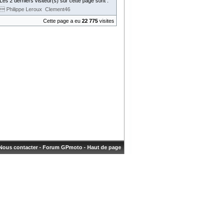
Les 2 derniers visiteur(s) sur cette page sont :
 Philippe Leroux
Clement46
Cette page a eu
22 775
visites
Nous contacter
-
Forum GPmoto
-
Haut de page