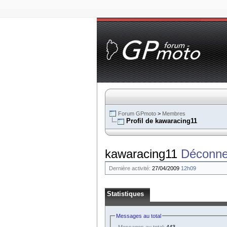
Forum GPmoto
>
Membres
Profil de kawaracing11
kawaracing11
Déconne
Dernière activité:
27/04/2009
12h09
Statistiques
Messages au total
Messages au total:
443