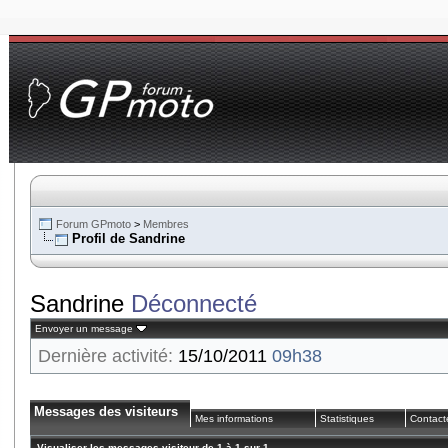
Forum GPmoto
>
Membres
Profil de Sandrine
Sandrine
Déconnecté
Envoyer un message
Dernière activité:
15/10/2011
09h38
Messages des visiteurs
Mes informations
Statistiques
Contact
Visualiser les messages visiteur de 1 à
1
sur
1