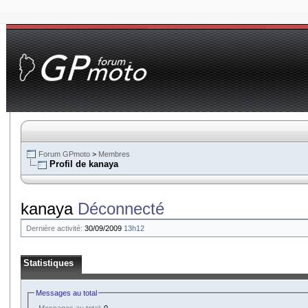
Forum GPmoto
>
Membres
Profil de kanaya
kanaya
Déconnecté
Dernière activité:
30/09/2009
13h12
Statistiques
Messages au total
Messages au total:
0