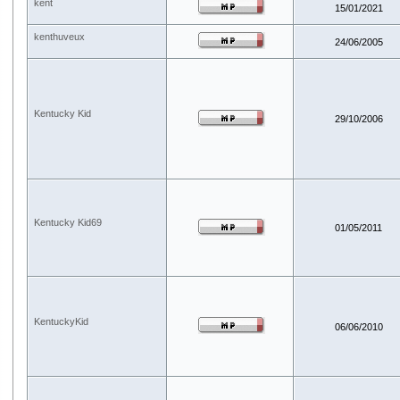
kent
15/01/2021
kenthuveux
24/06/2005
Kentucky Kid
29/10/2006
Kentucky Kid69
01/05/2011
KentuckyKid
06/06/2010