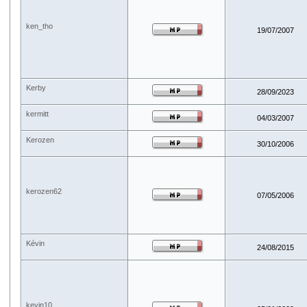
ken_tho
19/07/2007
Kerby
28/09/2023
kermitt
04/03/2007
Kerozen
30/10/2006
kerozen62
07/05/2006
Kévin
24/08/2015
kevin10