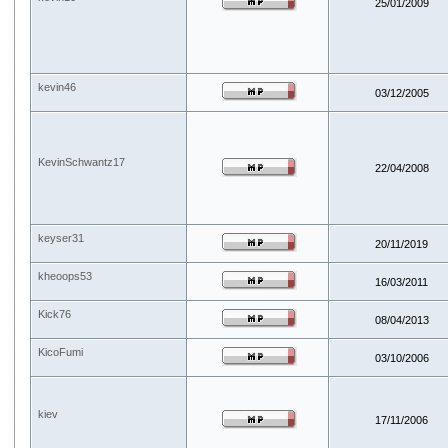
25/01/2009
kevin46
03/12/2005
KevinSchwantz17
22/04/2008
keyser31
20/11/2019
kheoops53
16/03/2011
Kick76
08/04/2013
KicoFumi
03/10/2006
kiev
17/11/2006