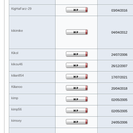
KigHaFarz-29
03/04/2016
kikimike
04/04/2012
Kikol
24/07/2006
kikou46
26/12/2007
kilian854
17/07/2021
Kilianoo
20/04/2018
kimp
02/05/2005
kimp56
02/05/2005
kimsey
24/05/2006