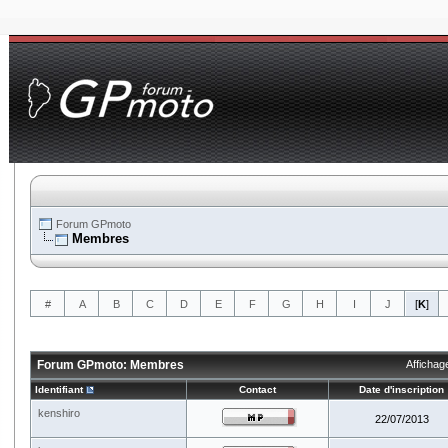
Forum GPmoto
Membres
#
A
B
C
D
E
F
G
H
I
J
[
K
]
Forum GPmoto: Membres
Affichag
Identifiant
Contact
Date d'inscription
kenshiro
22/07/2013