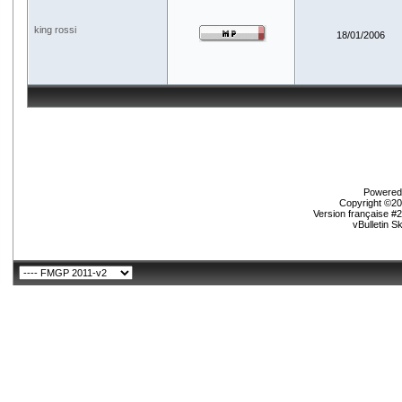
king rossi
18/01/2006
Powered 
Copyright ©200
Version française #
vBulletin S