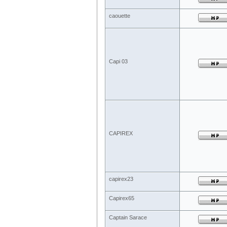
caouette
Capi 03
CAPIREX
capirex23
Capirex65
Captain Sarace