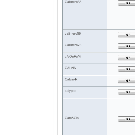
Calimero33
calimero59
Calimero76
cAlOuFuMi
CALVIN
Calvin-R
calypso
Cam&Clo