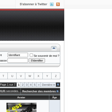
nt
Se souvenir de moi ?
passe
T
U
V
W
X
Y
Z
Page 1 sur 7
1
2
3
4
5
>
Dernière
»
n
0,01
secondes.
Rechercher des membres
Avatar
Âge