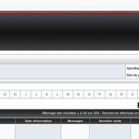
Identifia
Mot de 
G
H
I
J
K
L
M
N
O
P
Q
R
S
Affichage des résultats 1 à 30 sur 209 - Recherche effectuée e
Date d'inscription
Messages
Dernière visite