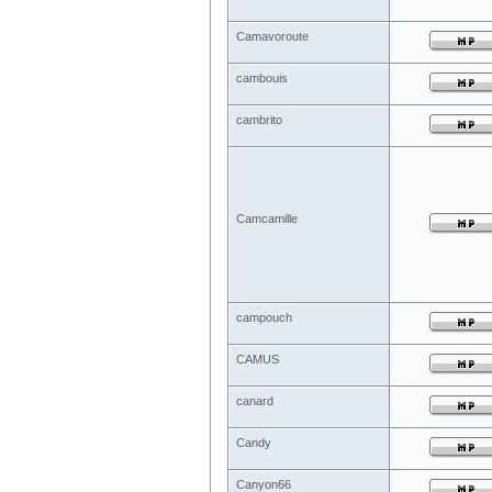
Camavoroute
cambouis
cambrito
Camcamille
campouch
CAMUS
canard
Candy
Canyon66