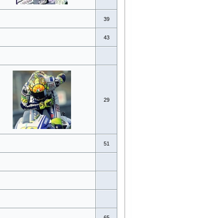
39
43
29
51
65