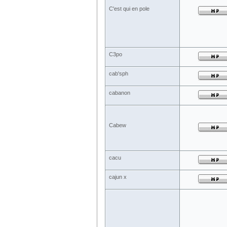
C'est qui en pole
C3po
cab'sph
cabanon
Cabew
cacu
cajun x