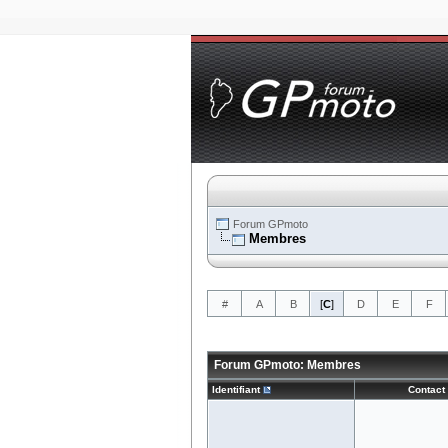
Forum GPmoto
Membres
#
A
B
[
C
]
D
E
F
Forum GPmoto: Membres
Identifiant
Contact