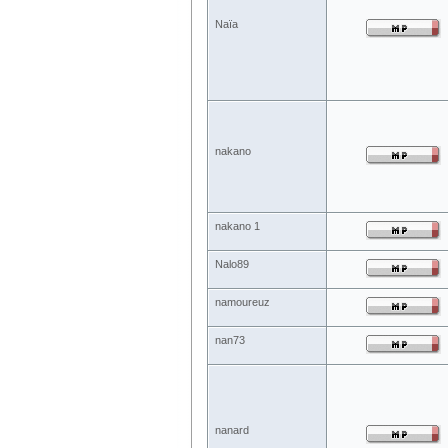
Naïa
nakano
nakano 1
Nalo89
namoureuz
nan73
nanard