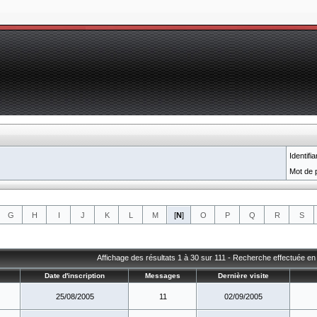
Identifia
Mot de 
G
H
I
J
K
L
M
[
N
]
O
P
Q
R
S
Affichage des résultats 1 à 30 sur 111 - Recherche effectuée e
Date d'inscription
Messages
Dernière visite
25/08/2005
11
02/09/2005