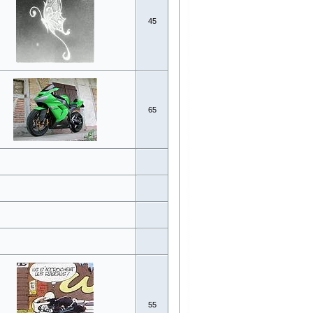
45
65
55