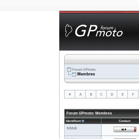
Forum GPmoto
Membres
#
A
B
C
D
E
F
Forum GPmoto: Membres
Identifiant
Contact
N!Mo$