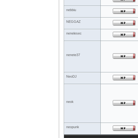
nebbiu
NEGGAZ
nenelesec
nenete37
NeoDJ
neok
neopunk