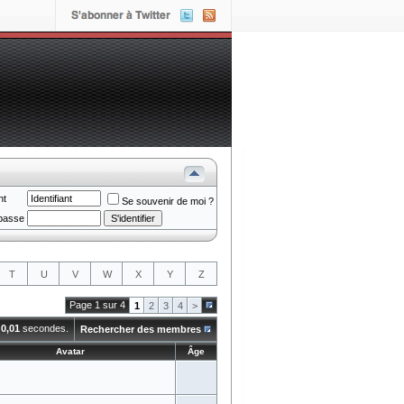
nt
Se souvenir de moi ?
passe
T
U
V
W
X
Y
Z
Page 1 sur 4
1
2
3
4
>
n
0,01
secondes.
Rechercher des membres
Avatar
Âge