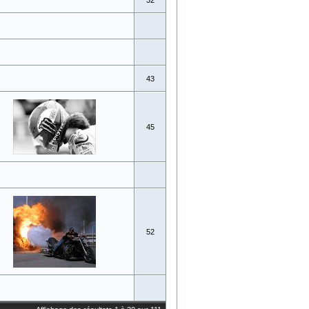
32
43
45
52