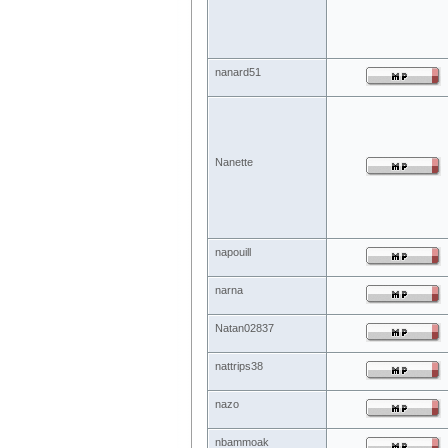
nanard51
Nanette
napouill
narna
Natan02837
nattrips38
nazo
nbammoak