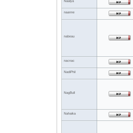
Naàlya
naanne
nabeau
nacnac
NadiPhil
NagBull
Nahaika