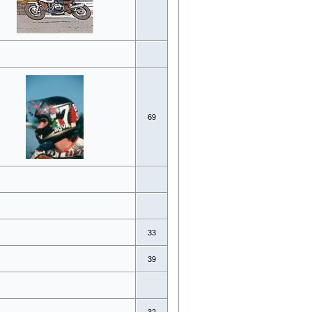
69
33
39