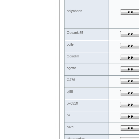
obiyohann
Oceanic85
odile
Odiodim
ogette
OJ76
oj88
ok0510
oli
olive
olive.pocket