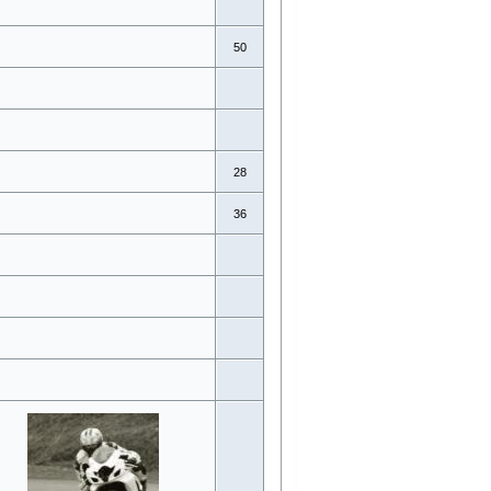
50
28
36