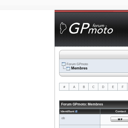
Forum GPmoto
Membres
#
A
B
C
D
E
F
Forum GPmoto: Membres
Identifiant
Contact
ob