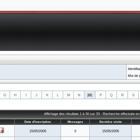
Identifia
Mot de 
G
H
I
J
K
L
M
N
[
O
]
P
Q
R
S
Affichage des résultats 1 à 30 sur 33 - Recherche effectuée e
Date d'inscription
Messages
Dernière visite
15/05/2005
0
15/05/2005