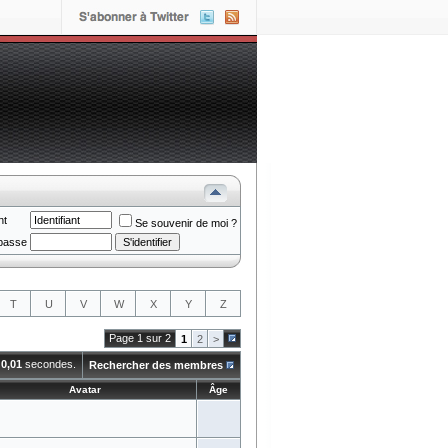
nt
Se souvenir de moi ?
passe
T
U
V
W
X
Y
Z
Page 1 sur 2
1
2
>
n
0,01
secondes.
Rechercher des membres
Avatar
Âge