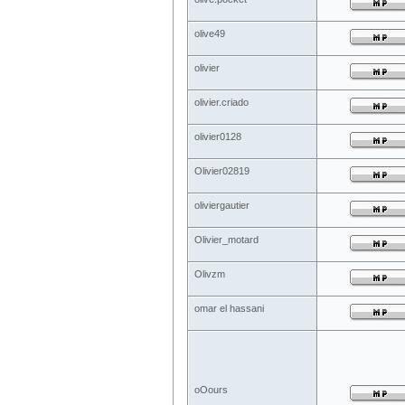
olive49
olivier
olivier.criado
olivier0128
Olivier02819
oliviergautier
Olivier_motard
Olivzm
omar el hassani
oOours