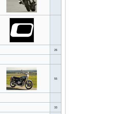
26
55
33