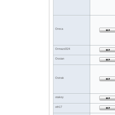
Oreca
Ormazd324
Ossian
Ostrak
otakey
oth17