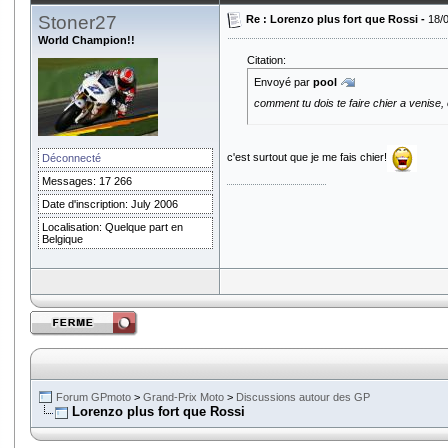
Stoner27
Re : Lorenzo plus fort que Rossi -
18/
World Champion!!
Citation:
Envoyé par
pool
comment tu dois te faire chier a venise,
c'est surtout que je me fais chier!
Déconnecté
Messages: 17 266
Date d'inscription: July 2006
Localisation: Quelque part en
Belgique
Forum GPmoto
>
Grand-Prix Moto
>
Discussions autour des GP
Lorenzo plus fort que Rossi