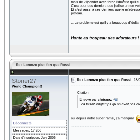
mais de vilipender avec force l'idolâtrie qu'il 
C'est pour ces derniers que j'utilise un ton vo
Et c'est aussi à ces derniers que je m'adresse
plateau.
... Le problème est qu'il y a beaucoup d'idolâtr
Honte au troupeau des adorateurs !
Re : Lorenzo plus fort que Rossi
Stoner27
Re : Lorenzo plus fort que Rossi -
18/
World Champion!!
Citation:
Envoyé par
chrisgaz
. ca faisait longtemps qu on avait pas e
oui depuis notre super ramzi, ça manquait
Déconnecté
Messages: 17 266
Date d'inscription: July 2006