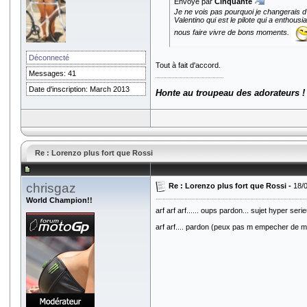
Envoyé par
Cinquante
Je ne vois pas pourquoi je changerais d'
Valentino qui est le pilote qui a enthous
nous faire vivre de bons moments.
Déconnecté
Tout à fait d'accord.
Messages: 41
Date d'inscription: March 2013
Honte au troupeau des adorateurs !
Re : Lorenzo plus fort que Rossi
chrisgaz
Re : Lorenzo plus fort que Rossi -
18/
World Champion!!
arf arf arf...... oups pardon... sujet hyper ser
arf arf.... pardon (peux pas m empecher de me