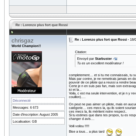
Re : Lorenzo plus fort que Rossi
chrisgaz
Re : Lorenzo plus fort que Rossi -
18/
World Champion!!
Citation:
Envoyé par
Starbuster
Tu es un excellent modérateur !
completement.... et si tu me connaissais, tu 
Mais par contre, je ne remettrais jamais en dou
pouvoir de ce pilote qui a reussi a rendre bea
Certe je n en suis pas fan, mais son extravagan
ici et la...
Voila, c est ma seule intervention, et je n y 
couillon).....
Déconnecté
On peut ne pas aimer un pilote, mais en aucun
Messages: 6 673
catégorie.... ces mecs la, qu ils soient souria
ces mecs la, ils méritent notre respect..
Date d'inscription: August 2005
Si tu estimes que dans tes propos, tu es respe
changer d avis....
Localisation: GB
Voili voilou !!!!!
Bise a tous... a plus tard