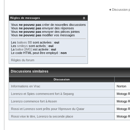
«
Discussion 
Règles de messages
Vous
ne pouvez pas
créer de nouvelles discussions
Vous
ne pouvez pas
envoyer des réponses
Vous
ne pouvez pas
envoyer des pièces jointes
Vous
ne pouvez pas
modifier vos messages
Les
balises BB
sont activées :
oui
Les
smileys
sont activés :
oui
La
balise [IMG]
est activée :
oui
Le code HTML peut être employé :
non
Règles du forum
Discussions similaires
Discussion
Informations en Vrac
Norton
Lorenzo et Spies commencent fort à Sepang
Motogp R
Lorenzo commence fort à Assen
Motogp R
Rossi et Lorenzo sont prêts pour l’épreuve du Qatar
Motogp R
Rossi vise le titre, Lorenzo la seconde place
Motogp R