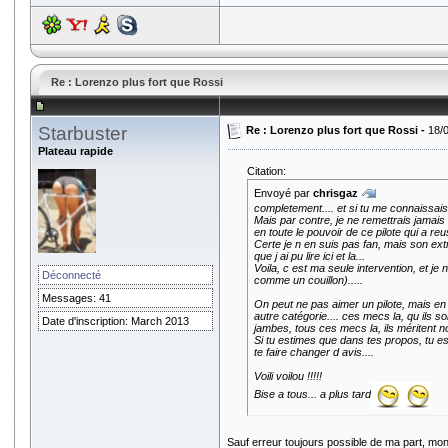
Re : Lorenzo plus fort que Rossi
Starbuster
Re : Lorenzo plus fort que Rossi -
18/
Plateau rapide
Citation:
Envoyé par
chrisgaz
completement.... et si tu me connaissais
Mais par contre, je ne remettrais jamais 
en toute le pouvoir de ce pilote qui a re
Certe je n en suis pas fan, mais son extr
que j ai pu lire ici et la...
Voila, c est ma seule intervention, et je
Déconnecté
comme un couillon).....
Messages: 41
On peut ne pas aimer un pilote, mais en
autre catégorie.... ces mecs la, qu ils s
Date d'inscription: March 2013
jambes, tous ces mecs la, ils méritent n
Si tu estimes que dans tes propos, tu es
te faire changer d avis....
Voili voilou !!!!!
Bise a tous... a plus tard
Sauf erreur toujours possible de ma part, mon o