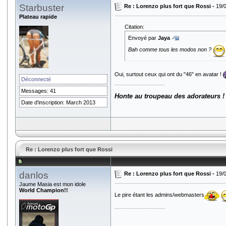
Starbuster
Re : Lorenzo plus fort que Rossi -
19/
Plateau rapide
Citation:
Envoyé par
Jaya
Bah comme tous les modos non ?
Oui, surtout ceux qui ont du "46" en avatar !
Déconnecté
Messages: 41
Honte au troupeau des adorateurs !
Date d'inscription: March 2013
Re : Lorenzo plus fort que Rossi
danlos
Re : Lorenzo plus fort que Rossi -
19/
Jaume Masia est mon idole
World Champion!!
Le pire étant les admins/webmasters