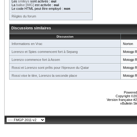
Les
smileys
sont activés :
oui
La
balise [IMG]
est activée :
oui
Le code HTML peut être employé :
non
Règles du forum
Discussions similaires
Discussion
Informations en Vrac
Norton
Lorenzo et Spies commencent fort à Sepang
Motogp R
Lorenzo commence fort à Assen
Motogp R
Rossi et Lorenzo sont prêts pour l’épreuve du Qatar
Motogp R
Rossi vise le titre, Lorenzo la seconde place
Motogp R
Powered 
Copyright ©200
Version française #
vBulletin S