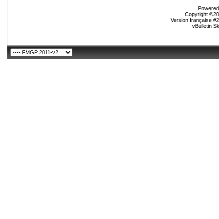
Powered 
Copyright ©200
Version française #
vBulletin S